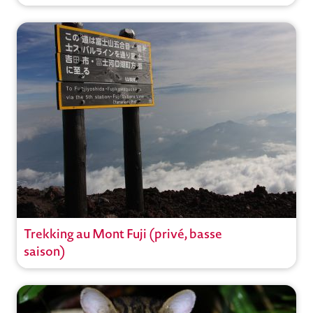
Voyages actifs
Voyages à thème
Japon
,
Tokyo
Ouvrir
Trekking au Mont Fuji (privé, basse
Circuit
saison)
Voyages actifs
Circuits privés
Japon
,
Tokyo