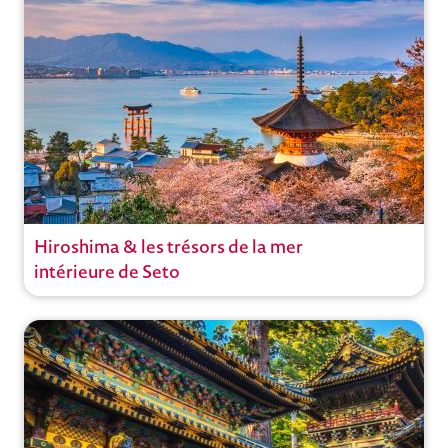
Ouvrir
Hiroshima & les trésors de la mer
Circuit
intérieure de Seto
Voyages actifs
Circuits privés
Japon
,
Kyoto
Ouvrir