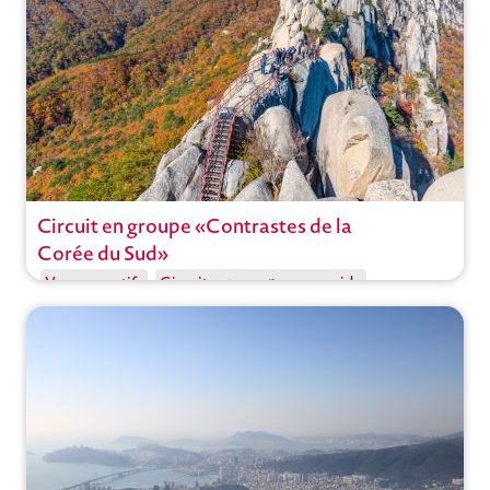
Circuit en groupe «Contrastes de la
Circuit
Corée du Sud»
Voyages actifs
Circuits en groupe avec guide
Voyages à thème
Corée du Sud
,
Séoul
Ouvrir