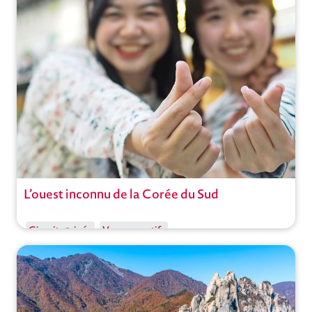
Vietnam
,
Saigon
Ouvrir
L’ouest inconnu de la Corée du Sud
Circuit
Circuits privés
Voyages actifs
Corée du Sud
,
Séoul
Ouvrir