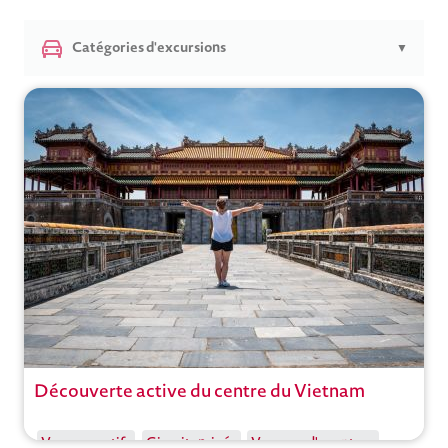
Catégories d'excursions
▼
Découverte active du centre du Vietnam
Circuit
Voyages actifs
Circuits privés
Voyages d'aventure