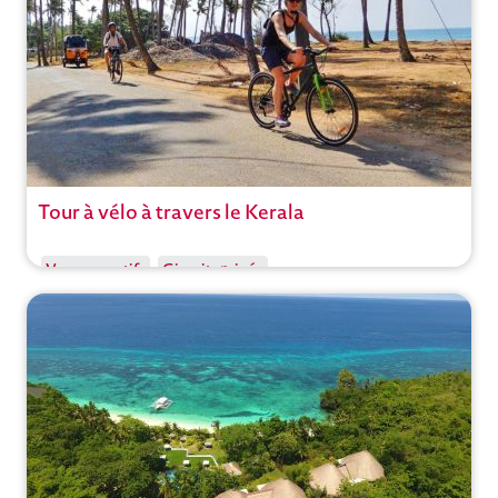
Tour à vélo à travers le Kerala
Circuit
Voyages actifs
Circuits privés
Inde
,
Kovalam
Ouvrir