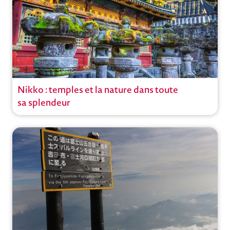
Nikko : temples et la nature dans toute
Circuit
sa splendeur
Voyages actifs
Circuits privés
Japon
,
Tokyo
Ouvrir