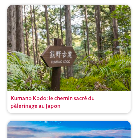
Vietnam
,
Hanoi
Ouvrir
Kumano Kodo: le chemin sacré du
Circuit
pèlerinage au Japon
Voyages actifs
Circuits privés
Japon
,
Kyoto