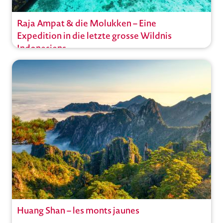
Raja Ampat & die Molukken – Eine
Circuit
Expedition in die letzte grosse Wildnis
Indonesiens
Voyages d'aventure
Voyages actifs
Superior
Circuits en groupe avec guide
Voyages à thème
Voyages sur l'eau
Indonésie
,
Sorong
Ouvrir
Huang Shan – les monts jaunes
Circuit