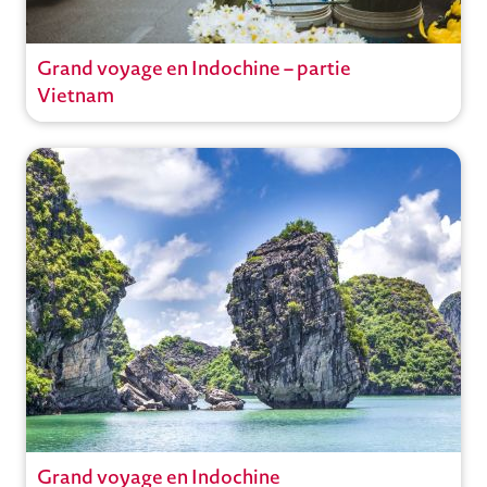
Grand voyage en Indochine – partie
Circuit
Vietnam
Circuits en groupe avec guide
Voyages à thème
Vietnam
,
Hanoi
Ouvrir
Grand voyage en Indochine
Circuit