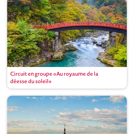
Ouvrir
Circuit en groupe «Au royaume de la
Circuit
déesse du soleil»
Voyages à thème
Circuits en groupe avec guide
Japon
,
Kyoto
Ouvrir