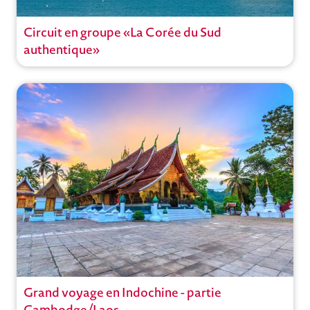
Circuit en groupe «La Corée du Sud
Circuit
authentique»
Circuits en groupe avec guide
Voyages à thème
Corée du Sud
,
Séoul
Ouvrir
Grand voyage en Indochine - partie
Circuit
Cambodge/Laos