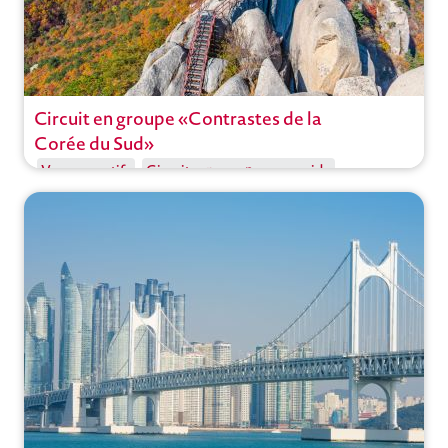
Circuit en groupe «Contrastes de la
Circuit
Corée du Sud»
Voyages actifs
Circuits en groupe avec guide
Voyages à thème
Corée du Sud
,
Séoul
Ouvrir