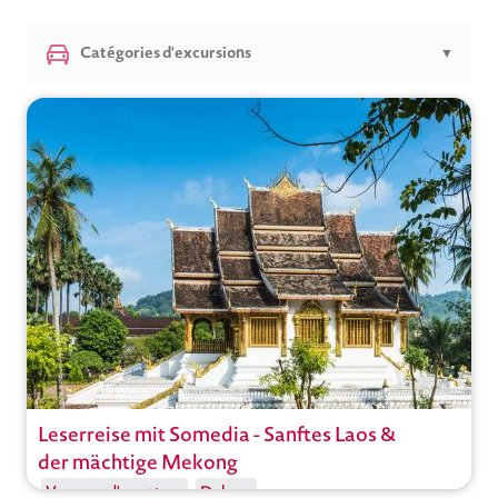
Catégories d'excursions
▼
Leserreise mit Somedia - Sanftes Laos &
Circuit
der mächtige Mekong
Voyages d'aventure
Deluxe