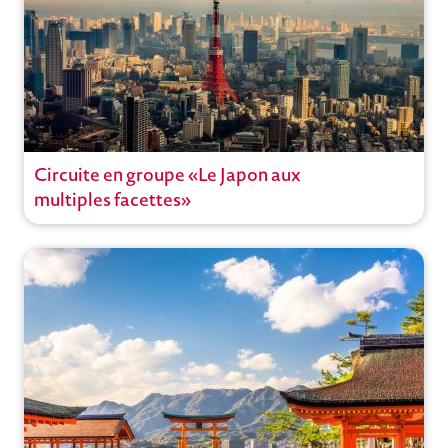
Circuite en groupe «Le Japon aux
Circuit
multiples facettes»
Circuits en groupe avec guide
Voyages à thème
Japon
,
Kyoto
Ouvrir