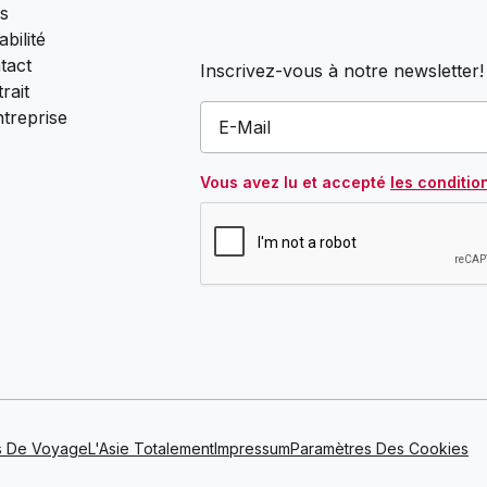
s
bilité
tact
Inscrivez-vous à notre newsletter!
rait
ntreprise
Vous avez lu et accepté
les conditio
s De Voyage
L'Asie Totalement
Impressum
Paramètres Des Cookies