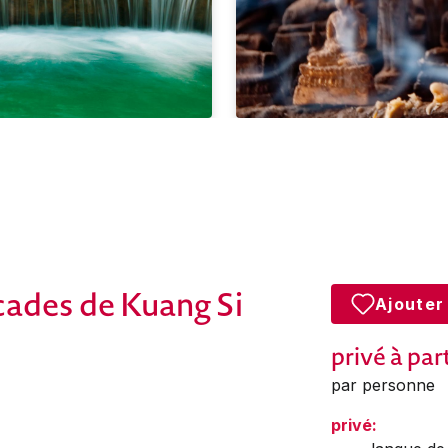
cades de Kuang Si
Ajouter
privé
à par
par personne
privé: