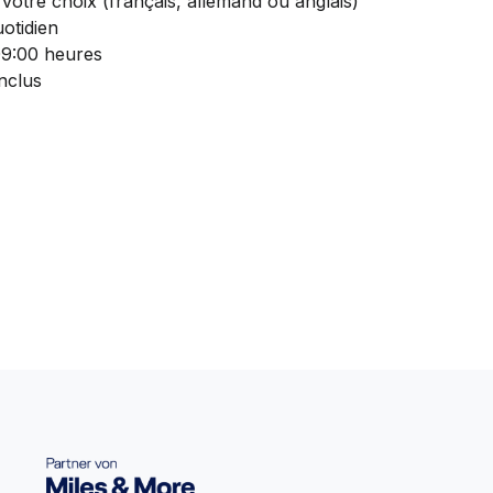
votre choix (français, allemand ou anglais)
otidien
09:00 heures
nclus