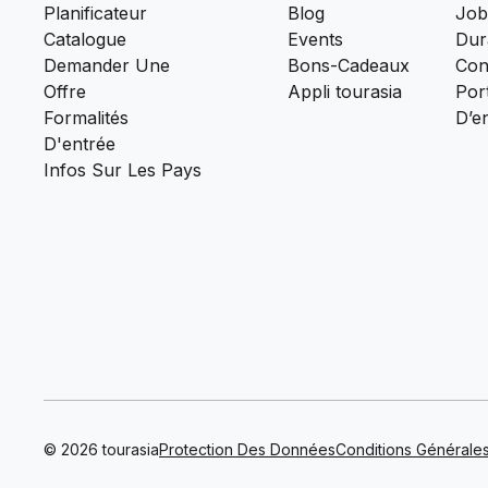
Planificateur
Blog
Job
Catalogue
Events
Dura
Demander Une
Bons-Cadeaux
Con
Offre
Appli tourasia
Port
Formalités
D’e
D'entrée
Infos Sur Les Pays
© 2026 tourasia
Protection Des Données
Conditions Générale