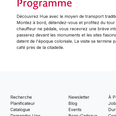
Programme
Découvrez Hue avec le moyen de transport traditi
Montez à bord, détendez-vous et profitez du tour d
chauffeur ne pédale, vous recevrez une brève intr
passerez devant les monuments et les sites fascinan
datent de l'époque coloniale. La visite se termine p
café près de la citadelle.
Recherche
Newsletter
À P
Planificateur
Blog
Job
Catalogue
Events
Dura
Demander Une
Bons-Cadeaux
Con