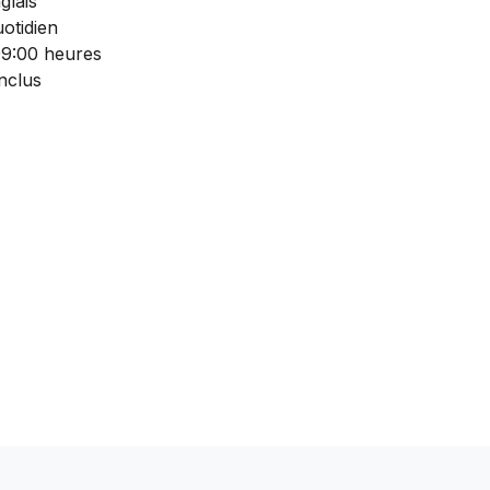
glais
otidien
09:00 heures
nclus