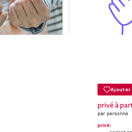
Ajouter
privé
à par
par personne
privé: