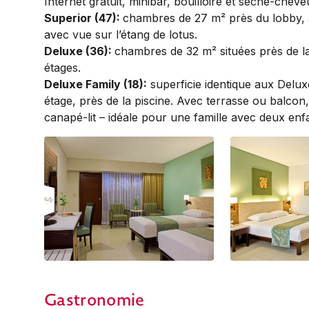
Internet gratuit, minibar, bouilloire et sèche-cheve
Superior (47):
chambres de 27 m² près du lobby, à
avec vue sur l’étang de lotus.
Deluxe (36):
chambres de 32 m² situées près de la
étages.
Deluxe Family (18):
superficie identique aux Deluxe
étage, près de la piscine. Avec terrasse ou balcon, 1 
canapé-lit – idéale pour une famille avec deux enf
Deluxe
Deluxe
Gastronomie