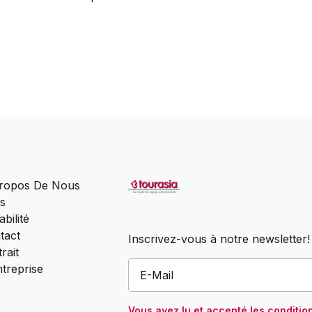
ropos De Nous
s
bilité
tact
Inscrivez-vous à notre newsletter!
rait
ntreprise
Vous avez lu et accepté
les conditio