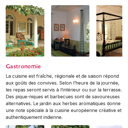
Burra Bungalow
The Camellia Suite
The Rung Dung
Gastronomie
Front Verandah
Suite
La cuisine est fraîche, régionale et de saison répond
aux goûts des convives. Selon l’heure de la journée,
les repas seront servis à l’intérieur ou sur la terrasse.
Des pique-niques et barbecues sont de savoureuses
alternatives. Le jardin aux herbes aromatiques donne
une note spéciale à la cuisine européenne créative et
authentiquement indienne.