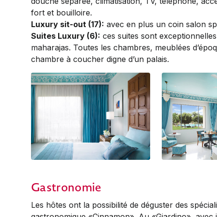
douche séparée, climatisation, TV, téléphone, accès
fort et bouilloire.
Luxury sit-out (17):
avec en plus un coin salon sp
Suites Luxury (6):
ces suites sont exceptionnelles
maharajas. Toutes les chambres, meublées d’époq
chambre à coucher digne d’un palais.
Luxury
Luxury
Gastronomie
Les hôtes ont la possibilité de déguster des spécial
gastronomique «Cinnamon». Au «Giardino», avec jar