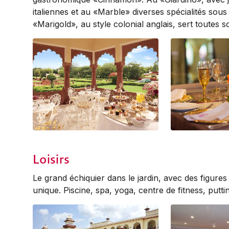
italiennes et au «Marble» diverses spécialités sous
«Marigold», au style colonial anglais, sert toutes s
Baradari High Tea
Cinnamon Indian 
Dining
Loisirs
Le grand échiquier dans le jardin, avec des figure
unique. Piscine, spa, yoga, centre de fitness, putt