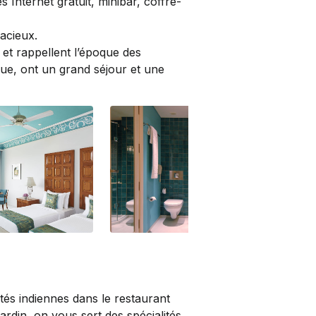
 Internet gratuit, minibar, coffre-
acieux.
 et rappellent l’époque des
ue, ont un grand séjour et une
Luxury | bathroom
Lux
ités indiennes dans le restaurant
din, on vous sert des spécialités