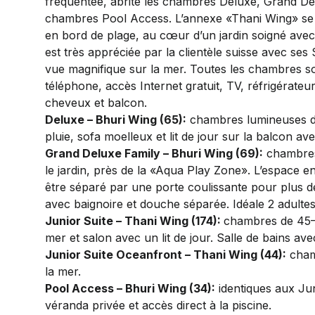
fréquentée, abrite les chambres Deluxe, Grand Del
chambres Pool Access. L’annexe «Thani Wing» se 
en bord de plage, au cœur d’un jardin soigné avec
est très appréciée par la clientèle suisse avec ses
vue magnifique sur la mer. Toutes les chambres so
téléphone, accès Internet gratuit, TV, réfrigérateur
cheveux et balcon.
Deluxe – Bhuri Wing (65):
chambres lumineuses d
pluie, sofa moelleux et lit de jour sur la balcon avec
Grand Deluxe Family – Bhuri Wing (69):
chambres
le jardin, près de la «Aqua Play Zone». L’espace en
être séparé par une porte coulissante pour plus de
avec baignoire et douche séparée. Idéale 2 adultes
Junior Suite – Thani Wing (174):
chambres de 45–5
mer et salon avec un lit de jour. Salle de bains av
Junior Suite Oceanfront – Thani Wing (44):
chamb
la mer.
Pool Access – Bhuri Wing (34):
identiques aux Ju
véranda privée et accès direct à la piscine.