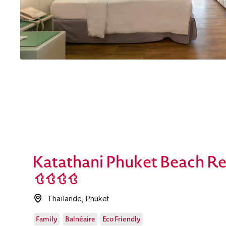
Katathani Phuket Beach Re
Thaïlande
,
Phuket
Family
Balnéaire
Eco Friendly