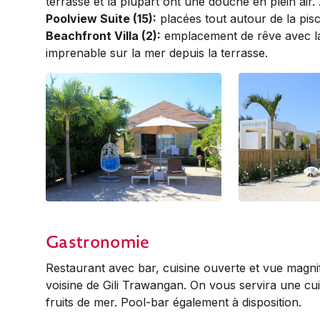
terrasse et la plupart ont une douche en plein air. 
Poolview Suite (15):
placées tout autour de la pisc
Beachfront Villa (2):
emplacement de rêve avec la
imprenable sur la mer depuis la terrasse.
Beachfront Villa
Beachfront Villa
Gastronomie
Restaurant avec bar, cuisine ouverte et vue magnifiq
voisine de Gili Trawangan. On vous servira une cuis
fruits de mer. Pool-bar également à disposition.