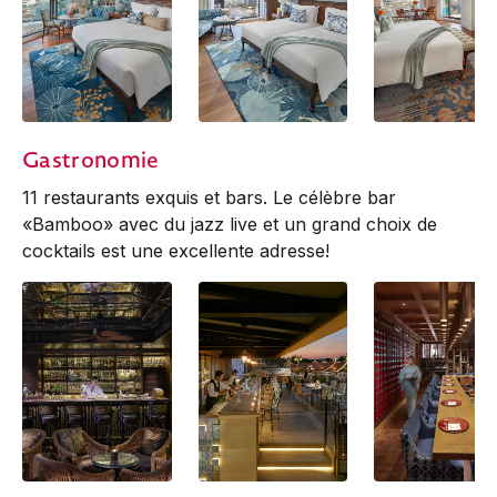
Deluxe Balcony |
Deluxe Premier
Mandarin
Gastronomie
King
11 restaurants exquis et bars. Le célèbre bar
«Bamboo» avec du jazz live et un grand choix de
cocktails est une excellente adresse!
Bamboo Bar
Ciao Terrazza
Kinu by Takagi