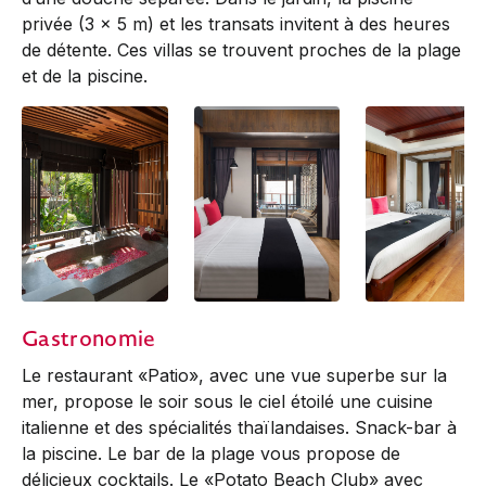
privée (3 x 5 m) et les transats invitent à des heures
de détente. Ces villas se trouvent proches de la plage
et de la piscine.
Deluxe Balcony
Deluxe Balcony
Deluxe Balcony
Gastronomie
Suite
Suite
Suite | Zone B
Le restaurant «Patio», avec une vue superbe sur la
mer, propose le soir sous le ciel étoilé une cuisine
italienne et des spécialités thaïlandaises. Snack-bar à
la piscine. Le bar de la plage vous propose de
délicieux cocktails. Le «Potato Beach Club» avec