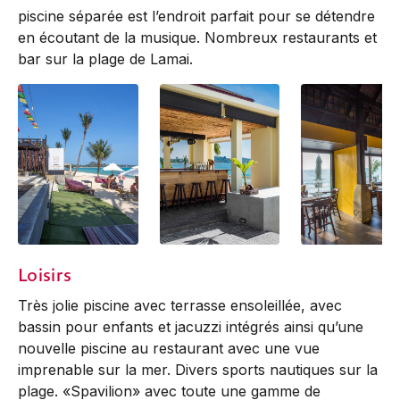
piscine séparée est l’endroit parfait pour se détendre
en écoutant de la musique. Nombreux restaurants et
bar sur la plage de Lamai.
Potato Samui Beach
The Look Out Bar
The Patio
Loisirs
Club
Restaurant
Très jolie piscine avec terrasse ensoleillée, avec
bassin pour enfants et jacuzzi intégrés ainsi qu’une
nouvelle piscine au restaurant avec une vue
imprenable sur la mer. Divers sports nautiques sur la
plage. «Spavilion» avec toute une gamme de