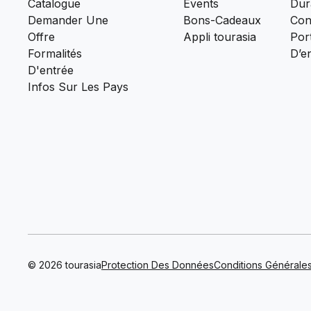
Catalogue
Events
Dura
Demander Une
Bons-Cadeaux
Con
Offre
Appli tourasia
Port
Formalités
D’e
D'entrée
Infos Sur Les Pays
© 2026 tourasia
Protection Des Données
Conditions Générale