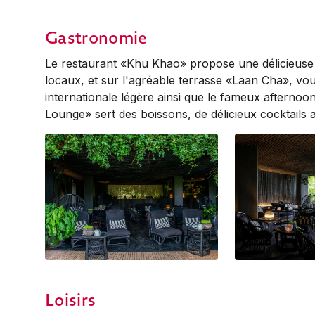
Huen Bon Suite
Huen Bon Suite
Gastronomie
Le restaurant «Khu Khao» propose une délicieuse
locaux, et sur l'agréable terrasse «Laan Cha», vo
internationale légère ainsi que le fameux afternoo
Lounge» sert des boissons, de délicieux cocktails a
Baan Ta Bar & Lounge
Baan Ta Bar & L
Loisirs