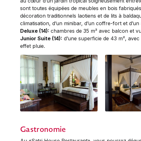
au cœur d’un jardin tropical soigneusement entret
sont toutes équipées de meubles en bois fabriqués
décoration traditionnels laotiens et de lits à baldaq
climatisation, d’un minibar, d’un coffre-fort et d’
Deluxe (14):
chambres de 35 m² avec balcon et vue
Junior Suite (14):
d’une superficie de 43 m², avec
effet pluie.
Deluxe
DSC_1899
Gastronomie
Au «Satri House Restaurant», vous pourrez dégust