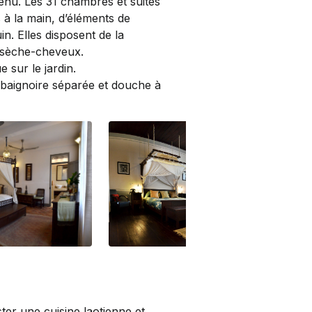
enu. Les 31 chambres et suites
 à la main, d’éléments de
uin. Elles disposent de la
un sèche-cheveux.
 sur le jardin.
 baignoire séparée et douche à
DSC_1995
DS
er une cuisine laotienne et