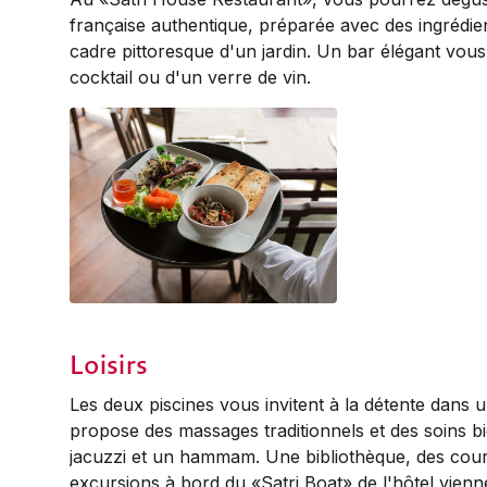
française authentique, préparée avec des ingrédient
cadre pittoresque d'un jardin. Un bar élégant vous
cocktail ou d'un verre de vin.
Food served on the Terrace
Loisirs
Les deux piscines vous invitent à la détente dans un
propose des massages traditionnels et des soins b
jacuzzi et un hammam. Une bibliothèque, des cours
excursions à bord du «Satri Boat» de l'hôtel vienn