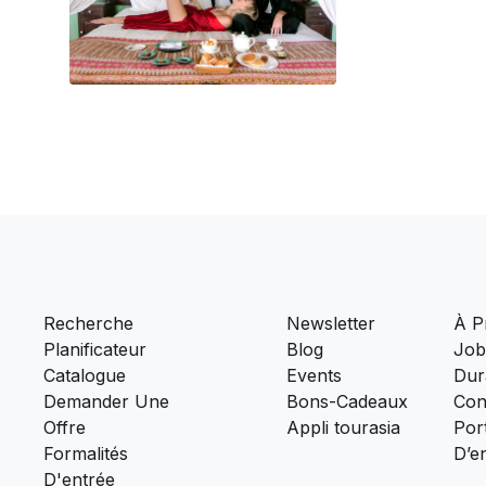
Recherche
Newsletter
À P
Planificateur
Blog
Job
Catalogue
Events
Dura
Demander Une
Bons-Cadeaux
Con
Offre
Appli tourasia
Port
Formalités
D’e
D'entrée