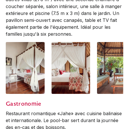
coucher séparée, salon intérieur, une salle à manger
extérieure et piscine (7.5 m x 3 m) dans le jardin. Un
pavillon semi-ouvert avec canapés, table et TV fait
également partie de l'équipement. Idéal pour les
­familles jusqu'à six personnes.
2-Bedroom Pool
2-Bedroom Pool
2-Bedroom Pool
Gastronomie
Villa
Villa
Villa
Restaurant romantique «Jahe» avec cuisine balinaise
et internationale. Le pool-bar sert durant la journée
des en-cas et des boissons.