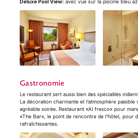
Deluxe Pool View:
avec vue sur la piscine bleu az
Deluxe Garden View
Deluxe Garden V
View | Bathroom
Gastronomie
Le restaurant sert aussi bien des spécialités indien
La décoration charmante et l’atmosphère paisible 
agréable soirée. Restaurant «Al fresco» pour mang
«The Bar», le point de rencontre de l’hôtel, pour d
rafraîchissantes.