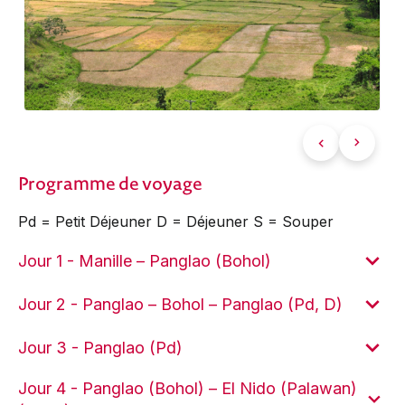
Programme de voyage
Pd = Petit Déjeuner D = Déjeuner S = Souper
Jour 1 - Manille – Panglao (Bohol)
Jour 2 - Panglao – Bohol – Panglao (Pd, D)
Jour 3 - Panglao (Pd)
Jour 4 - Panglao (Bohol) – El Nido (Palawan)