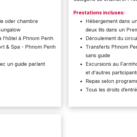
Prestations incluses:
le oder chambre
Hébergement dans une
 Bungalow
deux lits dans un P
/à l’hôtel à Phnom Penh
Déroulement du circui
ort & Spa - Phnom Penh
Transferts Phnom Pe
sans guide
c un guide parlant
Excursions au Farmho
et d'autres participant
Repas selon progra
Tous les droits d’entr