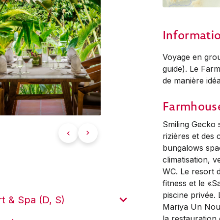
Informati
Voyage en group
guide). Le Far
de manière idéa
Farmhouse
Smiling Gecko 
rizières et des
bungalows spac
climatisation, v
WC. Le resort d
fitness et le «
piscine privée.
t & Spa (D, S)
Mariya Un Noun,
la restauration