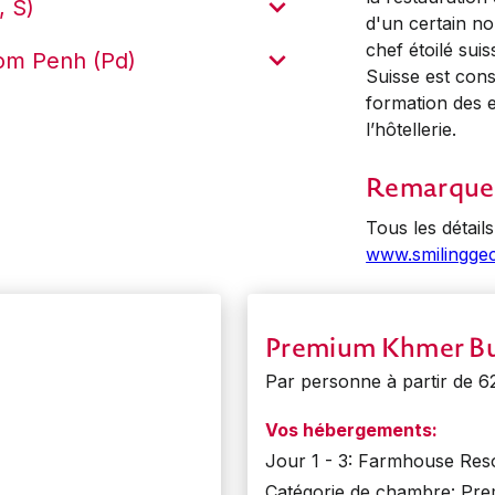
, S)
d'un certain n
chef étoilé sui
om Penh (Pd)
Suisse est cons
formation des 
l’hôtellerie.
Remarque
Tous les détail
www.smilingge
Premium Khmer B
Par personne à partir de 
Vos hébergements:
Jour 1 - 3: Farmhouse Res
Catégorie de chambre: P