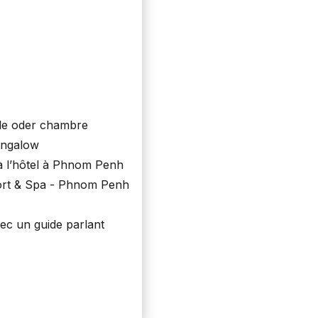
le oder chambre
ungalow
/à l’hôtel à Phnom Penh
ort & Spa - Phnom Penh
c un guide parlant