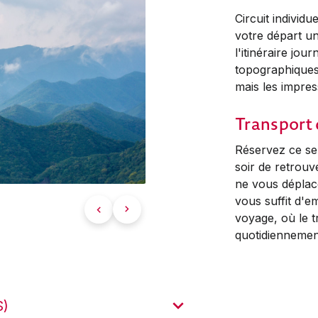
Circuit individ
votre départ u
l'itinéraire jou
topographiques
mais les impres
Transport 
Réservez ce ser
soir de retrou
ne vous déplace
vous suffit d'
voyage, où le t
quotidiennement
S)