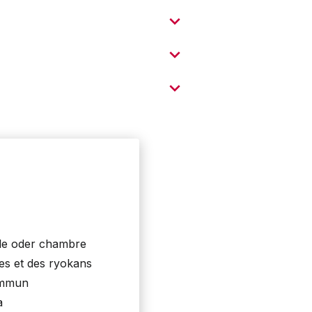
le oder chambre
es et des ryokans
commun
a