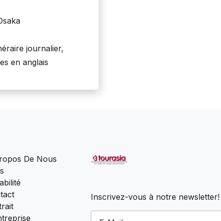
 Osaka
éraire journalier,
ues en anglais
ropos De Nous
s
bilité
tact
Inscrivez-vous à notre newsletter!
rait
ntreprise