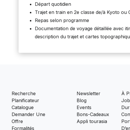
Départ quotidien
Trajet en train en 2e classe de/à Kyoto ou
Repas selon programme
Documentation de voyage détaillée avec itin
description du trajet et cartes topographiq
Recherche
Newsletter
À P
Planificateur
Blog
Job
Catalogue
Events
Dura
Demander Une
Bons-Cadeaux
Con
Offre
Appli tourasia
Port
Formalités
D’e