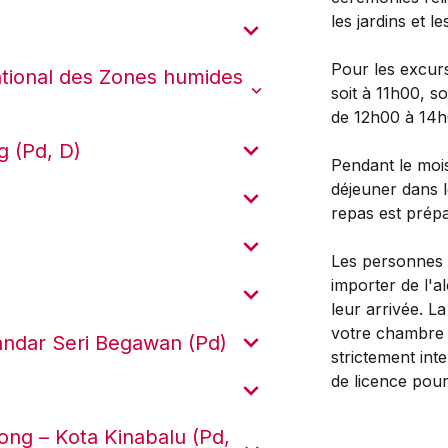
les jardins et 
Pour les excurs
ational des Zones humides
soit à 11h00, s
de 12h00 à 14h
g (Pd, D)
Pendant le mois
déjeuner dans l
repas est prépa
Les personnes 
importer de l'al
)
leur arrivée. 
votre chambre 
Bandar Seri Begawan (Pd)
strictement int
de licence pour
ng – Kota Kinabalu (Pd,