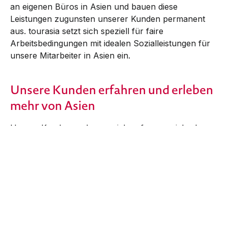
an eigenen Büros in Asien und bauen diese
Leistungen zugunsten unserer Kunden permanent
aus. tourasia setzt sich speziell für faire
Arbeitsbedingungen mit idealen Sozialleistungen für
unsere Mitarbeiter in Asien ein.
Unsere Kunden erfahren und erleben
mehr von Asien
Unsere Kunden verlassen sich auf unsere jahrelange
Erfahrung und das Know-How unserer Mitarbeiter.
Sie wissen, dass die tourasia Profis ein Auge für das
Spezielle, das Asiatische, haben. Ob es die asiatische
Kultur oder das trende Asien mit dem Design und
Lifestyle ist; wir möchten, dass unsere Gäste genau
das von Asien erleben, was sie sich wünschen.
Unser Angebot an Rundreisen, Hotels und
Reiseleistungen ist eine sehr sorgfältige Auswahl an