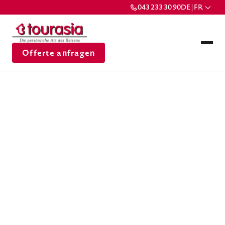
043 233 30 90
DE | FR
Offerte anfragen
tourasia setzt
Massstäbe