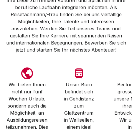
ihre Liebe zu fremden Kulturen und Sprachen in ihre
berufliche Laufbahn integrieren möchten. Als
Reisefachmann/-frau finden Sie bei uns vielfältige
Möglichkeiten, Ihre Talente und Interessen
auszuleben. Werden Sie Teil unseres Teams und
gestalten Sie Ihre Karriere mit spannenden Reisen
und internationalen Begegnungen. Bewerben Sie sich
jetzt und starten Sie Ihr nächstes Abenteuer!
Wir bieten Ihnen
Unser Büro
Bei to
nicht nur fünf
befindet sich
grosse
Wochen Urlaub,
in Gehdistanz
unsere M
sondern auch die
zum
ihre
Möglichkeit, an
Glattzentrum
Entwick
Ausbildungsreisen
in Wallisellen,
Wir un
teilzunehmen. Dies
einem ideal
in