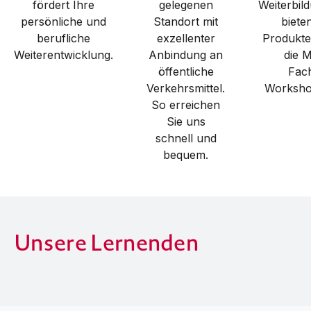
fördert Ihre
gelegenen
Weiterbi
persönliche und
Standort mit
biete
berufliche
exzellenter
Produkt
Weiterentwicklung.
Anbindung an
die M
öffentliche
Fac
Verkehrsmittel.
Worksho
So erreichen
Sie uns
schnell und
bequem.
Unsere Lernenden