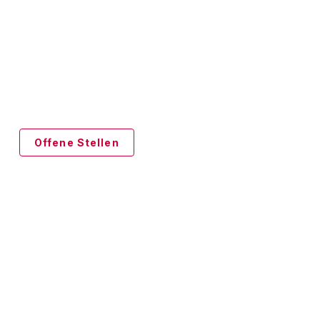
Bei tourasia zu arbeiten ist eine
Leidenschaft. In angenehmer
Atmosphäre arbeitet ein eingespieltes
Team von Asienexperten Seite an Seite.
Offene Stellen