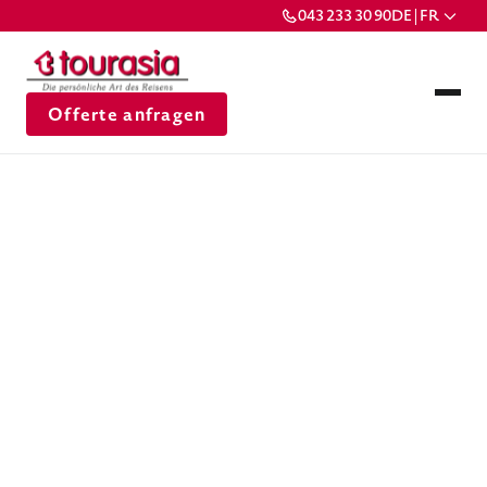
043 233 30 90
DE | FR
Offerte anfragen
Arbeiten bei
tourasia macht
Spass