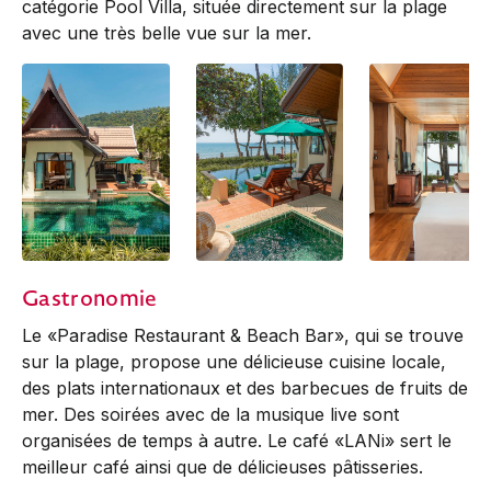
catégorie Pool Villa, située directement sur la plage
avec une très belle vue sur la mer.
Beachfront Pool
Beachfront Pool
Beachfront Pool
Gastronomie
Villa
Villa
Villa
Le «Paradise Restaurant & Beach Bar», qui se trouve
sur la plage, propose une délicieuse cuisine locale,
des plats internationaux et des barbecues de fruits de
mer. Des soirées avec de la musique live sont
organisées de temps à autre. Le café «LANi» sert le
meilleur café ainsi que de délicieuses pâtisseries.