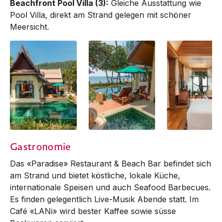
Beachfront Pool Villa (3):
Gleiche Ausstattung wie
Pool Villa, direkt am Strand gelegen mit schöner
Meersicht.
Beachfront Pool
Beachfront Pool
Beachfront Pool
Gastronomie
Villa
Villa
Villa
Das «Paradise» Restaurant & Beach Bar befindet sich
am Strand und bietet köstliche, lokale Küche,
internationale Speisen und auch Seafood Barbecues.
Es finden gelegentlich Live-Musik Abende statt. Im
Café «LANi» wird bester Kaffee sowie süsse