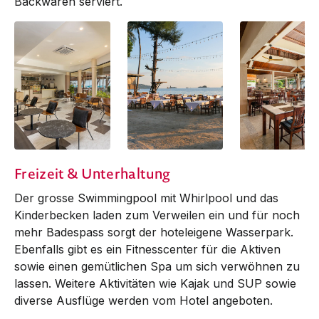
Backwaren serviert.
LANi Café
Restaurant & Beach
Restaurant Para
Freizeit & Unterhaltung
Bar Paradise
Der grosse Swimmingpool mit Whirl­pool und das
Kinderbecken laden zum Verweilen ein und für noch
mehr Badespass sorgt der hoteleigene Wasserpark.
Ebenfalls gibt es ein Fitnesscenter für die Aktiven
sowie einen gemütlichen Spa um sich verwöhnen zu
lassen. Weitere Aktivitäten wie Kajak und SUP sowie
diverse Aus­flüge werden vom Hotel angeboten.