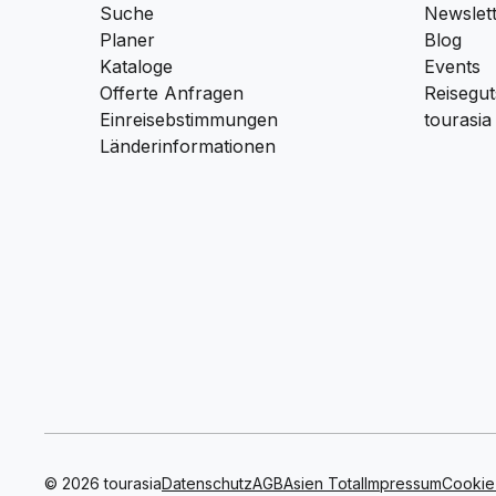
Suche
Newslet
Planer
Blog
Kataloge
Events
Offerte Anfragen
Reisegut
Einreisebstimmungen
tourasia
Länderinformationen
© 2026 tourasia
Datenschutz
AGB
Asien Total
Impressum
Cookie 