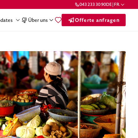
043 233 30 90
DE | FR
dates
Über uns
Offerte anfragen