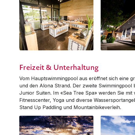
Saffron Breakfast
Saffron Restaura
Freizeit & Unterhaltung
Vom Hauptswimmingpool aus er­öff­net sich eine g
und den Alona Strand. Der zweite Swimmingpool be
Junior Suiten. Im «Sea Tree Spa» werden Sie mi
Fitnesscenter, Yoga und diverse Wassersportangeb
Stand Up Paddling und Mountain­bike­verleih.