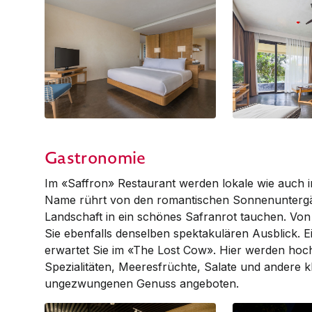
1-Bedroom Suite
1-Bedroom Suite
Gastronomie
Im «Saffron» Restaurant werden lokale wie auch i
Name rührt von den romantischen Sonnenuntergä
Landschaft in ein schönes Saf­ran­rot tauchen. V
Sie ebenfalls denselben spektakulären Ausblick. E
erwartet Sie im «The Lost Cow». Hier werden hoc
Spezialitäten, Meeresfrüchte, Salate und andere k
ungezwungenen Genuss angeboten.