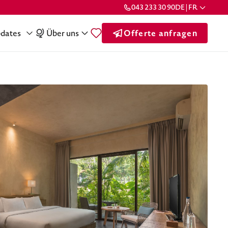
043 233 30 90
DE | FR
dates
Über uns
Offerte anfragen