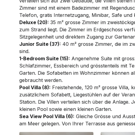
verteilen sich auf zwei Gebäude, die Villen stehen 
Zimmer sind mit einem Bade­zimmer mit Regen­­­dusc
Telefon, gratis Inter­net­­zugang, Minibar, Safe und
Deluxe (20):
35 m² grosse Zimmer im zweistöckig
zum Strand liegt. Die Zimmer im Erdgeschoss verfü
Sitzgelegenheit und direktem Zugang zur Gartenan
Junior Suite (37):
40 m² grosse Zimmer, die im zw
sind.
1-Bedroom Suite (15):
Angenehme Suite mit gross
Schlafzimmer, Essbereich und grösstenteils mit Ter
Garten. Die Sofabetten im Wohn­zimmer können als
gebraucht werden.
Pool Villa (8):
Freistehende, 120 m² grosse Villa, k
zusätzlichem Sofabett, Liege­stühlen auf der Ver
Station. Die Villen verteilen sich über die Anlage. J
kleinen Pool sowie einen kleinen Garten.
Sea View Pool Villa (6):
Gleiche Grösse und Aussta
am Meer gelegen. Von Ihrer Terrasse aus geniessen