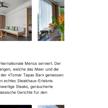
1-Bedroom Suite
De
nternationale Menüs serviert. Der
ngen, welche das Meer und die
on der «Tomar Tapas Bar» geniessen
in echtes Steakhaus-Erlebnis
hwertige Steaks, geräucherte
lassische Gerichte für den