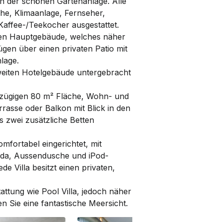
in der schönen Garten­anlage. Alle
he, Klima­anlage, Fernseher,
 Kaffee-­/Teekocher ausgestattet.
en Haupt­gebäude, welches näher
gen über einen privaten Patio mit
lage.
eiten Hotel­gebäude untergebracht
zügigen 80 m² Fläche, Wohn- und
rasse oder Bal­kon mit Blick in den
 zwei zusätzliche Betten
omfortabel eingerichtet, mit
anda, Aussendusche und iPod-
ede Villa besitzt einen privaten,
ttung wie Pool Villa, jedoch näher
 Sie eine fantastische Meersicht.