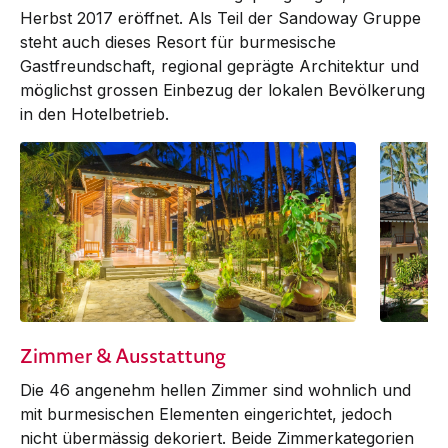
Herbst 2017 eröffnet. Als Teil der Sandoway Gruppe
steht auch dieses Resort für burmesische
Gast­freundschaft, regional geprägte Archi­tek­tur und
möglichst grossen Einbe­zug der lokalen Bevöl­kerung
in den Hotel­betrieb.
Zimmer & Ausstattung
Die 46 angenehm hellen Zimmer sind wohnlich und
mit burmesischen Elementen eingerichtet, jedoch
nicht übermässig dekoriert. Beide Zimmer­kate­go­rien