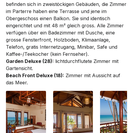
befinden sich in zweistöckigen Ge­­bäuden, die Zimmer
im Parterre haben eine Terrasse und jene im
Obergeschoss einen Balkon. Sie sind identisch
eingerichtet und mit 48 m² gleich gross. Alle Zimmer
ver­fügen über ein Bade­zimmer mit Dusche, eine
grosse Fenster­front, Holzboden, Klima­anlage,
Tele­fon, gratis Internet­zugang, Mini­bar, Safe und
Kaffee-/Teekocher (kein Fern­seher).
Garden Deluxe (28):
lichtdurchflutete Zimmer mit
Gartensicht.
Beach Front Deluxe (18):
Zimmer mit Aussicht auf
das Meer.