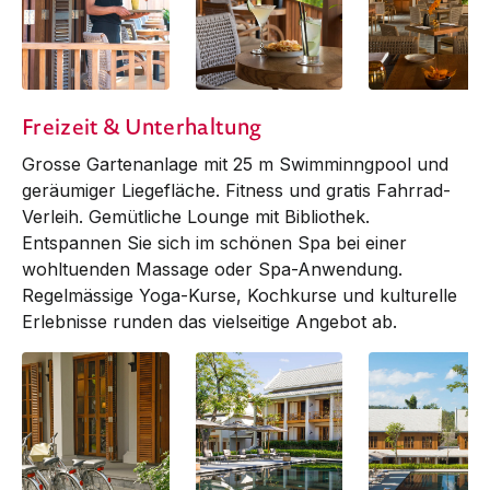
Bistro and Bar
Bistro and Bar
Bistro and Bar
Freizeit & Unterhaltung
Grosse Garten­an­lage mit 25 m Swimminngpool und
ge­räumi­ger Liegefläche. Fitness und gratis Fahr­­rad-
Verleih. Gemütliche Lounge mit Bibl­i­o­­thek.
Entspannen Sie sich im schönen Spa bei einer
wohltuenden Massage oder Spa-Anwendung.
Regelmässige Yoga-Kurse, Kochkurse und kulturelle
Erlebnisse runden das vielseitige Angebot ab.