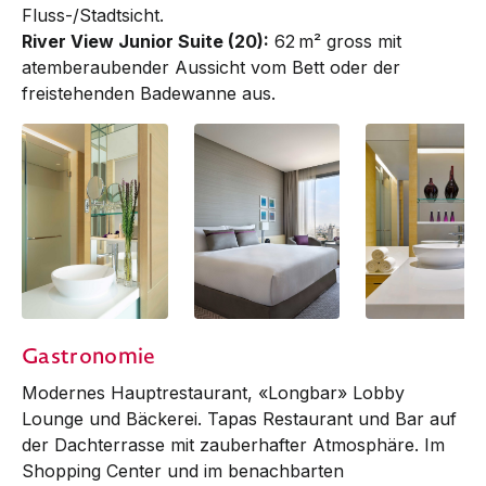
Fluss-/Stadtsicht.
River View Junior Suite (20):
62 m² gross mit
atemberaubender Aussicht vom Bett oder der
freistehenden Badewanne aus.
Panorama River
Panorama River
River View
Gastronomie
View
View
Modernes Hauptrestaurant, «Longbar» Lobby
Lounge und Bäckerei. Tapas Restaurant und Bar auf
der Dachterrasse mit zauberhafter Atmosphäre. Im
Shopping Center und im benachbarten