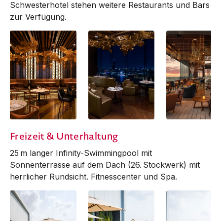
Schwesterhotel stehen weitere Restaurants und Bars
zur Verfügung.
Seen Restaurant &
Seen Restaurant &
Seen Restaurant
Freizeit & Unterhaltung
Bar
Bar
Bar
25 m langer Infinity-Swimming­pool mit
Sonnenterrasse auf dem Dach (26. Stockwerk) mit
herrlicher Rundsicht. Fitnesscenter und Spa.