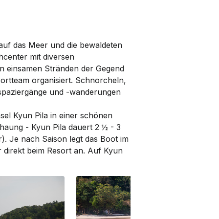
ant
Awei Pila Restaurant
 auf das Meer und die bewaldeten
center mit diversen
en einsamen Stränden der Gegend
rtteam organisiert. Schnorcheln,
­spazier­gänge und -wanderungen
sel Kyun Pila in einer schönen
aung - Kyun Pila dauert 2 ½ - 3
). Je nach Saison legt das Boot im
r direkt beim Resort an. Auf Kyun