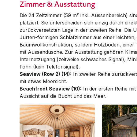
Zimmer & Ausstattung
Die 24 Zeltzimmer (59 m² inkl. Aus­sen­­bereich) si
platziert. Sie unterscheiden sich einzig durch direk
zurückversetzten Lage in der zweiten Reihe. Die 
Jurten-förmigen Schlaf­zimmer aus einer leichten,
Baum­woll­kon­struk­tion, solidem Holzboden, eine
mit Aussendusche. Zur Aus­stat­tung gehören Klima­
Inter­net­zugang (zeitweise schwaches Signal), Mi
Föhn (kein Telefonsignal).
Seaview (Row 2) (14):
In zweiter Reihe zurückvers
mit etwas Meersicht.
Beachfront Seaview (10):
In der ersten Reihe mit
Aussicht auf die Bucht und das Meer.