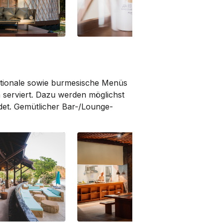
iew
Beachfront Seaview
Be
nationale sowie burmesische Menüs
n serviert. Dazu werden möglichst
ndet. Gemütlicher Bar-/Lounge-