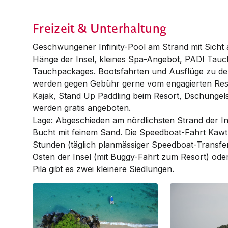
Awei Pila Restaurant
Awei Pila Restaur
Freizeit & Unterhaltung
Geschwungener Infinity-Pool am Strand mit Sicht
Hänge der Insel, kleines Spa-Angebot, PADI Tauch
Tauch­packages. Bootsfahrten und Ausflüge zu d
werden gegen Gebühr gerne vom engagierten Reso
Kajak, Stand Up Paddling beim Resort, Dschungel
werden gratis angeboten.
­Lage: Abgeschieden am nördlichsten Strand der In
Bucht mit feinem Sand. Die Speedboat-Fahrt Kawth
Stun­den (täglich planmässiger Speedboat-Transfer
Osten der Insel (mit Buggy-Fahrt zum Resort) ode
Pila gibt es zwei kleinere Siedlungen.