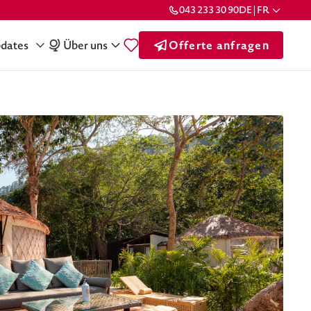
043 233 30 90
DE | FR
dates
Über uns
Offerte anfragen