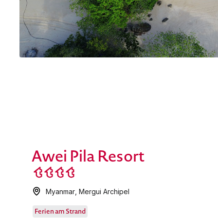
Awei Pila Resort
Myanmar
,
Mergui Archipel
Ferien am Strand