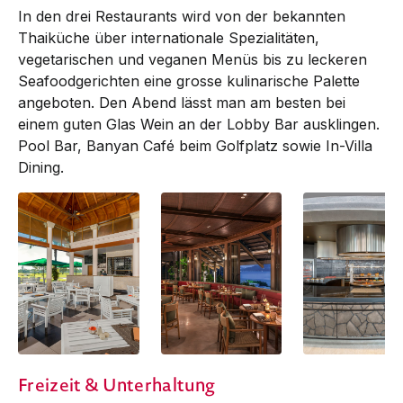
In den drei Restaurants wird von der be­kannten
Thaiküche über internationale Spezialitäten,
vegetarischen und veganen Menüs bis zu leckeren
Seafoodgerichten eine grosse kulinarische Palette
angeboten. Den Abend lässt man am besten bei
einem guten Glas Wein an der Lobby Bar ausklingen.
Pool Bar, Banyan Café beim Golfplatz sowie In-Villa
Dining.
Banyan Cafe
RAVA Beach Club |
RAVA Beach Club
Freizeit & Unterhaltung
Rava Master Grill
Rava Master Grill