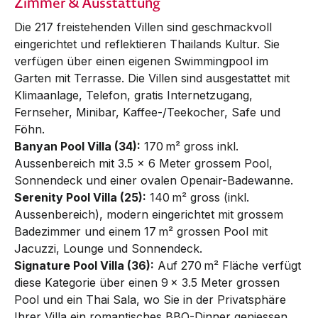
Zimmer & Ausstattung
Die 217 freistehenden Villen sind geschmackvoll
eingerichtet und reflektieren Thailands Kultur. Sie
verfügen über einen eigenen Swimmingpool im
Garten mit Terrasse. Die Villen sind ausgestattet mit
Klimaanlage, Telefon, gratis Inter­net­zugang,
Fernseher, Mini­bar, Kaffee-/Tee­kocher, Safe und
Föhn.
Banyan Pool Villa (34):
170 m² gross inkl.
Aussenbereich mit 3.5 x 6 Meter grossem Pool,
Sonnendeck und einer ovalen Openair-Badewanne.
Serenity Pool Villa (25):
140 m² gross (inkl.
Aussenbereich), modern eingerichtet mit grossem
Badezimmer und einem 17 m² grossen Pool mit
Jacuzzi, Lounge und Son­nen­deck.
Signature Pool Villa (36):
Auf 270 m² Fläche verfügt
diese Kategorie über einen 9 x 3.5 Meter grossen
Pool und ein Thai Sala, wo Sie in der Privatsphäre
Ihrer Villa ein romantisches BBQ-Dinner geniessen