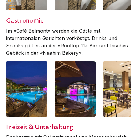
Corner Deluxe
Deluxe Queen
Deluxe Twin
Gastronomie
Im «Café Belmont» werden die Gäste mit
internationalen Gerichten verköstigt. Drinks und
Snacks gibt es an der «Rooftop 11» Bar und frisches
Gebäck in der «Naahim Bakery».
19 Rooftop 11 Pool &
20 Rooftop 11 Pool
Cafe Belmont
Freizeit & Unterhaltung
Bar at Night
& Bar at Night