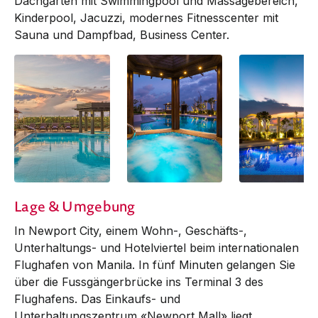
Dachgarten mit Swimmingpool und Massagebereich,
Kinder­pool, Jacuzzi, modernes Fitnesscenter mit
Sauna und Dampfbad, Business Center.
Lage & Umgebung
In Newport City, einem Wohn-, Ge­schäfts-,
Unterhaltungs- und Hotelviertel beim internationalen
Flughafen von Manila. In fünf Minuten gelangen Sie
über die Fuss­gängerbrücke ins Terminal 3 des
Flughafens. Das Ein­kaufs- und
Unter­haltungs­zentrum «New­port Mall» liegt