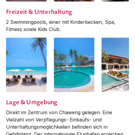
Chomtalay
Chomtalay
Red Snapper Ba
Freizeit & Unterhaltung
Restaurant
Restaurant
Grill
2 Swimmingpools, einer mit Kinderbecken, Spa,
Fitness sowie Kids Club.
Lage & Umgebung
Direkt im Zentrum von Chaweng gelegen. Eine
Vielzahl von Verpflegungs- Einkaufs- und
Unterhaltungsmöglichkeiten befinden sich in
Gehdistanz. Der internationale Flughafen erreichen