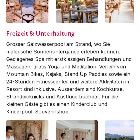
Devasom Beach
Devasom Beach
TAKOLA Thai
Freizeit & Unterhaltung
Grill & Bar
Grill & Bar
Restaurant
Grosser Salzwasserpool am Strand, wo Sie
malerische Sonnenuntergänge erleben können.
Gediegenes Spa mit erstklassigen Behandlungen und
Massagen, gratis Yoga und Meditation. Verleih von
Mountain Bikes, Kajaks, Stand Up Paddles sowie ein
24-Stunden Fitnesscenter und weitere Aktivitäten im
Resort sind inklusive. Ausserdem sind Kochkurse,
Strandpicknicks und Ausflüge buchbar. Für die
kleinen Gäste gibt es einen Kinderclub und
Kinderpool. Souvenirshop.