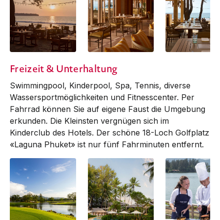
Casuarina
Casuarina
Casuarina
Freizeit & Unterhaltung
Restaurant
Restaurant
Restaurant
Swimmingpool, Kinderpool, Spa, Ten­nis, diverse
Wassersportmöglichkeiten und Fitnesscenter. Per
Fahr­rad können Sie auf eigene Faust die Umgebung
erkunden. Die Kleinsten vergnügen sich im
Kinderclub des Hotels. Der schöne 18-Loch Golfplatz
«Laguna Phuket» ist nur fünf Fahrminuten entfernt.