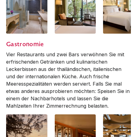
Club Room |
Deluxe Lagoon
Deluxe Lagoon
Gastronomie
Bathroom
View
View
Vier Restaurants und zwei Bars verwöhnen Sie mit
erfrischenden Getränken und kulinarischen
Lecker­bissen aus der thailändischen, italienischen
und der internationalen Küche. Auch frische
Meeresspezialitäten werden serviert. Falls Sie mal
etwas anderes ausprobieren möchten: Speisen Sie in
einem der Nachbarhotels und lassen Sie die
Mahl­zeiten Ihrer Zimmerrechnung belasten.