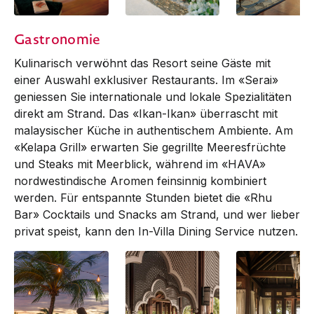
Beach Villa |
Beach Villa |
Beach Villa with
Gastronomie
Bedroom
Exterior
Plunge Pool
Kulinarisch verwöhnt das Resort seine Gäste mit
einer Auswahl exklusiver Restaurants. Im «Serai»
geniessen Sie internationale und lokale Spezialitäten
direkt am Strand. Das «Ikan-Ikan» überrascht mit
malaysischer Küche in authentischem Ambiente. Am
«Kelapa Grill» erwarten Sie gegrillte Meeresfrüchte
und Steaks mit Meerblick, während im «HAVA»
nordwestindische Aromen feinsinnig kombiniert
werden. Für entspannte Stunden bietet die «Rhu
Bar» Cocktails und Snacks am Strand, und wer lieber
privat speist, kann den In-Villa Dining Service nutzen.