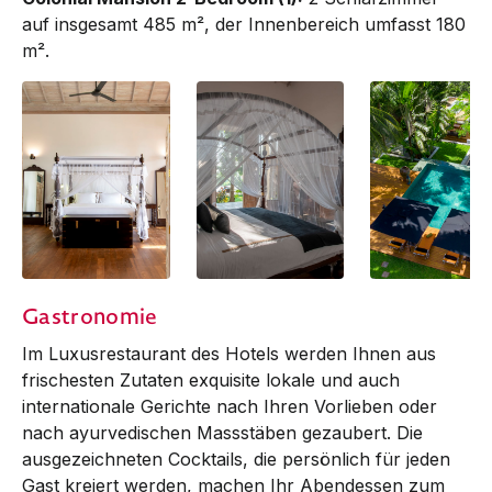
auf insgesamt 485 m², der Innenbereich umfasst 180
m².
1-BR Colonial
1-BR Colonial
1-BR Colonial
Gastronomie
Mansion
Mansion | Bedroom
Mansion | Pool
Im Luxusrestaurant des Hotels werden Ihnen aus
frischesten Zutaten exquisite lokale und auch
internationale Gerichte nach Ihren Vorlieben oder
nach ayurvedischen Massstäben gezaubert. Die
ausgezeichneten Cocktails, die persönlich für jeden
Gast kreiert werden, machen Ihr Abendessen zum