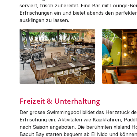
serviert, frisch zubereitet. Eine Bar mit Lounge-Be
Erfrischungen ein und bietet abends den perfekte
ausklingen zu lassen.
All Day Dining Restaurant
Beach Bar
Freizeit & Unterhaltung
Der grosse Swimmingpool bildet das Herzstück der 
Erfrischung ein. Aktivitäten wie Kajakfahren, Pad
nach Saison angeboten. Die berühmten «Island Ho
Bacuit Bay starten bequem ab El Nido und können