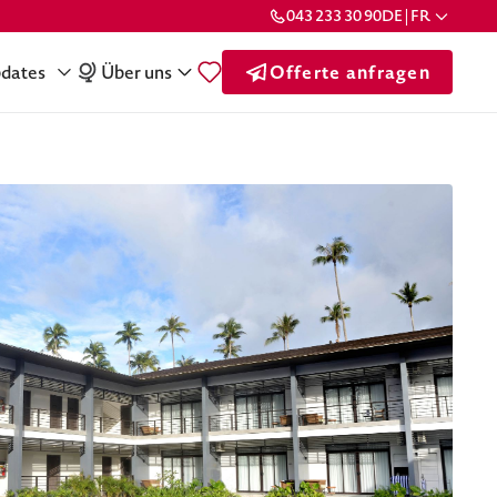
043 233 30 90
DE | FR
dates
Über uns
Offerte anfragen