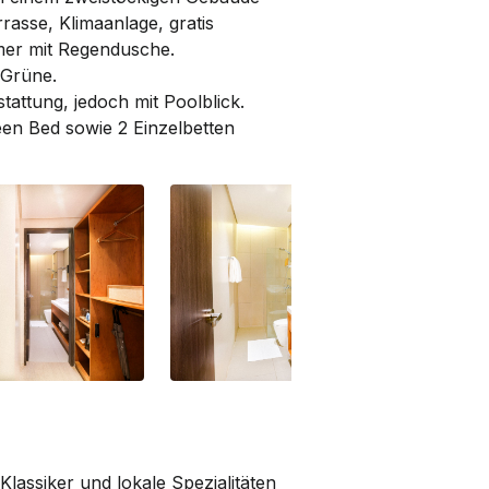
asse, Klimaanlage, gratis
mer mit Regendusche.
 Grüne.
attung, jedoch mit Poolblick.
en Bed sowie 2 Einzelbetten
Premier | Bathroom
St
lassiker und lokale Spezialitäten