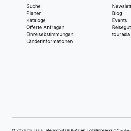
Suche
Newslet
Planer
Blog
Kataloge
Events
Offerte Anfragen
Reisegut
Einreisebstimmungen
tourasia
Länderinformationen
© 2026 tourasia
Datenschutz
AGB
Asien Total
Impressum
Cookie 