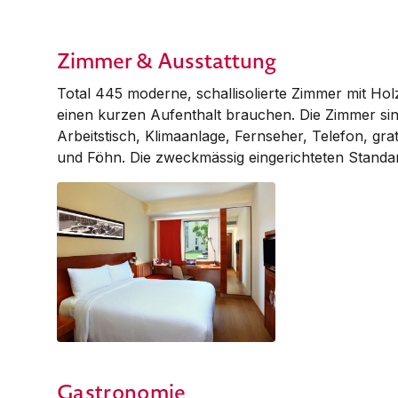
Zimmer & Ausstattung
Total 445 moderne, schallisolierte Zim­mer mit Ho
einen kurzen Aufent­halt brauchen. Die Zimmer si
Arbeitstisch, Klima­an­lage, Fernseher, Telefon, gr
und Föhn. Die zweckmässig ein­gerichteten Standa
Standard
Gastronomie