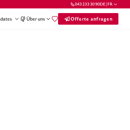
043 233 30 90
DE | FR
dates
Über uns
Offerte anfragen