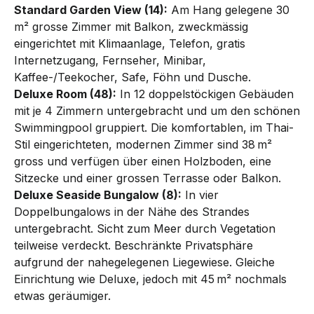
Standard Garden View (14):
Am Hang gelegene 30
m² grosse Zimmer mit Balkon, zweckmässig
eingerichtet mit Klima­anlage, Telefon, gratis
Internetzugang, Fernseher, Minibar,
Kaffee-/Teekocher, Safe, Föhn und Dusche.
Deluxe Room (48):
In 12 doppelstöckigen Gebäuden
mit je 4 Zimmern untergebracht und um den schönen
Swim­ming­pool gruppiert. Die komfortablen, im Thai-
Stil eingerichteten, modernen Zimmer sind 38 m²
gross und ver­fügen über einen Holzboden, eine
Sitzecke und einer grossen Terrasse oder Balkon.
Deluxe Seaside Bungalow (8):
In vier
Doppel­bungalows in der Nähe des Strandes
untergebracht. Sicht zum Meer durch Vegetation
teilweise verdeckt. Beschränkte Privat­sphäre
aufgrund der nahegelegenen Liegewiese. Gleiche
Einrichtung wie Deluxe, jedoch mit 45 m² nochmals
etwas geräumiger.