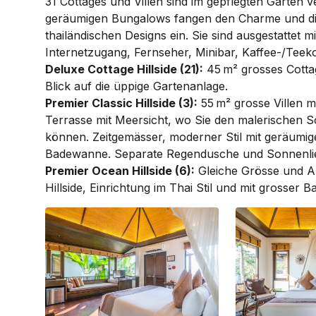
31 Cot­ta­ges und Villen sind im gepflegten Gar­ten v
geräumigen Bungalows fangen den Charme und die 
thailändischen Designs ein. Sie sind ausgestattet mi
Inter­net­zugang, Fernseher, Minibar, Kaffee-/Tee
Deluxe Cottage Hillside (21):
45 m² grosses Cotta
Blick auf die üppige Gartenanlage.
Premier Classic Hillside (3):
55 m² grosse Villen mi
Terrasse mit Meersicht, wo Sie den malerischen 
können. Zeitgemässer, moderner Stil mit geräum
Badewanne. Separate Regendusche und Sonnenlie
Premier Ocean Hillside (6):
Gleiche Grösse und Au
Hillside, Einrichtung im Thai Stil und mit grosse