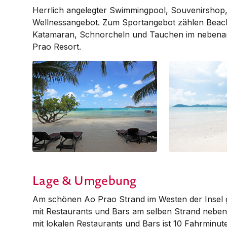
Herrlich angelegter Swimming­pool, Souvenirshop
Wellness­an­ge­bot. Zum Sportangebot zählen Beach
Katamaran, Schnorcheln und Tau­chen im nebenan
Prao Resort.
Lage & Umgebung
Am schönen Ao Prao Strand im Westen der Insel g
mit Restaurants und Bars am selben Strand neben
mit lokalen Restaurants und Bars ist 10 Fahrminu