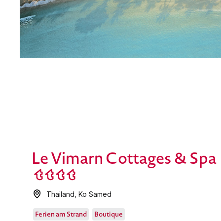
Le Vimarn Cottages & Spa
Thailand
,
Ko Samed
Ferien am Strand
Boutique