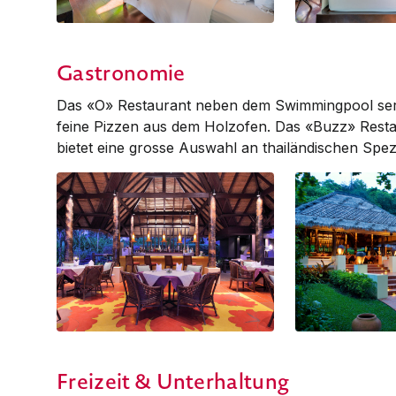
Deluxe Cottage Hillside
Deluxe Cottage H
Gastronomie
Das «O» Restaurant neben dem Swim­ming­pool servier
feine Pizzen aus dem Holzofen. Das «Buzz» Resta
bietet eine grosse Auswahl an thailändischen Spezia
'O' Restaurant
'O' Restaurant
Freizeit & Unterhaltung