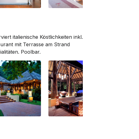
illside
Deluxe Cottage Hillside
Pre
t italienische Köstlich­keiten inkl.
urant mit Terrasse am Strand
litäten. Pool­bar.
'O' Restaurant
'O'