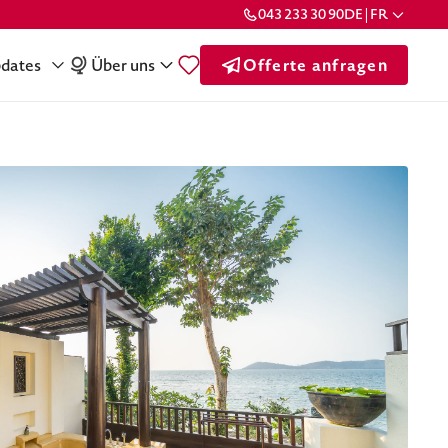
043 233 30 90
DE | FR
dates
Über uns
Offerte anfragen