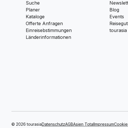
Suche
Newslet
Planer
Blog
Kataloge
Events
Offerte Anfragen
Reisegut
Einreisebstimmungen
tourasia
Länderinformationen
© 2026 tourasia
Datenschutz
AGB
Asien Total
Impressum
Cookie 