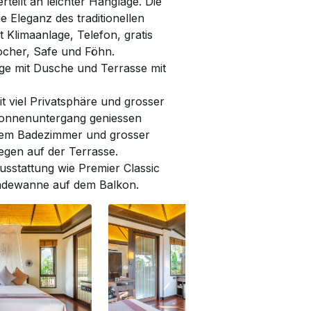
erteilt an leichter Hanglage. Die
Eleganz des traditionellen
t Klimaanlage, Telefon, gratis
kocher, Safe und Föhn.
ge mit Dusche und Terrasse mit
t viel Privat­s­phäre und grosser
Sonnenuntergang geniessen
igem Badezimmer und grosser
gen auf der Terrasse.
sstattung wie Premier Classic
r Badewanne auf dem Balkon.