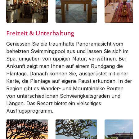
f&b:
Dinner at the pool
Restaurant MiMiP
Freizeit & Unterhaltung
Geniessen Sie die traumhafte Pano­ramasicht vom
beheizten Swim­mingpool aus und lassen Sie sich im
Spa, umgeben von üppiger Natur, verwöhnen. Bei
Ankunft zeigt man Ihnen auf einem Rundgang die
Plantage. Danach können Sie, ausgerüstet mit einer
Karte, die Plantage auf eigene Faust erkunden. In der
Region gibt es Wander- und Mountainbike Routen
von unterschiedlichen Schwierig­keits­graden und
Längen. Das Resort bietet ein vielseitiges
Aus­flugs­­programm.