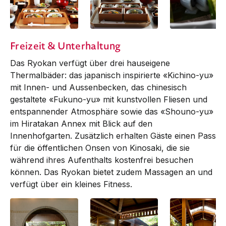
breakfast in the
breakfast in the
fresh sashimi
Freizeit & Unterhaltung
room
room
Das Ryokan verfügt über drei hauseigene
Thermalbäder: das japanisch inspirierte «Kichino-yu»
mit Innen- und Aussenbecken, das chinesisch
gestaltete «Fukuno-yu» mit kunstvollen Fliesen und
entspannender Atmosphäre sowie das «Shouno-yu»
im Hiratakan Annex mit Blick auf den
Innenhofgarten. Zusätzlich erhalten Gäste einen Pass
für die öffentlichen Onsen von Kinosaki, die sie
während ihres Aufenthalts kostenfrei besuchen
können. Das Ryokan bietet zudem Massagen an und
verfügt über ein kleines Fitness.