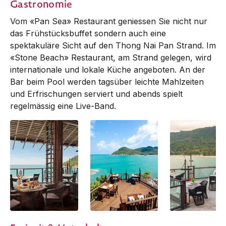
Gastronomie
Grande
Grande
Grande
Vom «Pan Sea» Restaurant geniessen Sie nicht nur
das Frühstücksbuffet sondern auch eine
spektakuläre Sicht auf den Thong Nai Pan Strand. Im
«Stone Beach» Restaurant, am Strand gelegen, wird
internationale und lokale Küche angeboten. An der
Bar beim Pool werden tagsüber leichte Mahlzeiten
und Erfrischungen serviert und abends spielt
regelmässig eine Live-Band.
Pan Sea Restaurant
Pool Deck Bar
Pool Deck Bar