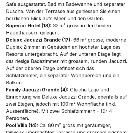
Safe ausgestattet. Bad mit Badewanne und separater
Dusche. Von der Terrasse aus genies­sen Sie einen
herrlichen Blick aufs Meer und den Garten.
Superior Hotel (18):
32 m² gross in den beiden
Haupthäusern gelegen.
Deluxe Jacuzzi Grande (17):
66 m² grosse, moderne
Duplex Zimmer in Gebäuden an höchster Lage des
Resorts untergebracht. Auf der unteren Etage liegt
das riesige Badezimmer mit grossem, runden Jacuzzi.
Auf der oberen Etage befindet sich das
Schlafzimmer, ein separater Wohn­bereich und ein
Balkon.
Family Jacuzzi Grande (4):
Gleiche Lage und
Einrichtung wie Deluxe Jacuzzi Grande, ebenfalls auf
zwei Etagen, jedoch mit 100 m² Wohnfläche (inkl.
Aussenfläche). Mit zwei Schlafzimmern – für 4
Personen.
Pool Villa (14):
Ca. 80 m² gross mit geräumiger,
teilweise überdachter Terrasse und grossem eigenem