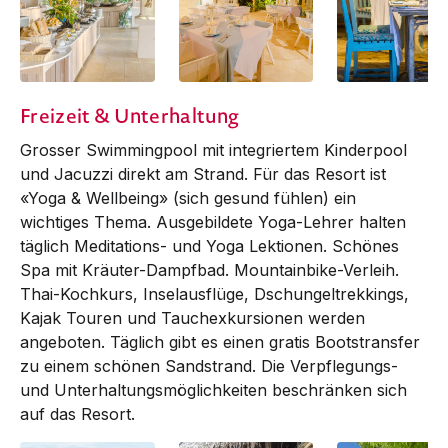
Breakfast Buffet
Restaurant | Al
Restaurant |
Freizeit & Unterhaltung
Fresco
Seafood Terrac
Grosser Swim­ming­pool mit integriertem Kinderpool
und Jacuzzi direkt am Strand. Für das Resort ist
«Yoga & Wellbeing» (sich gesund fühlen) ein
wichtiges Thema. Ausgebildete Yoga-Lehrer halten
täglich Medi­tations- und Yoga Lektionen. Schönes
Spa mit Kräuter-Dampfbad. Moun­tain­bike-Verleih.
Thai-Kochkurs, Insel­­aus­­flüge, Dschungeltrek­kings,
Kajak Touren und Tauch­exkur­sio­nen werden
angeboten. Täglich gibt es einen gratis Boot­­s­­transfer
zu einem schönen Sand­strand. Die Verpfleg­ungs-
und Unterhaltungsmöglichkeiten beschränken sich
auf das Resort.