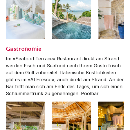
Seaview Plunge
Seaview Plunge
Seaview Plunge
Gastronomie
Pool Deluxe Studio
Pool Deluxe Studio
Pool Deluxe Stu
| Plunge Pool
| Shower
Im «Seafood Terrace» Restaurant direkt am Strand
werden Fisch und Seafood nach Ihrem Gusto frisch
auf dem Grill zubereitet. Italienische Köstlichkeiten
gibt es im «Al Fresco», auch direkt am Strand. An der
Bar trifft man sich am Ende des Tages, um sich einen
Schlummertrunk zu genehmigen. Poolbar.