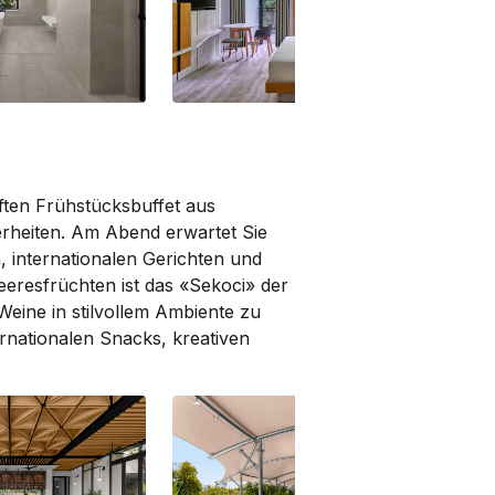
artial Sea View |
Deluxe | King
Del
 | Standard
ften Frühstücksbuffet aus
rheiten. Am Abend erwartet Sie
, internationalen Gerichten und
eeresfrüchten ist das «Sekoci» der
 Weine in stilvollem Ambiente zu
rnationalen Snacks, kreativen