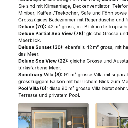
Sie sind mit Klimaanlage, Deckenventilator, Telefo
Minibar, Kaffee-/Teekocher, Safe und Föhn sowie 
Grosszügiges Badezimmer mit Regendusche und f
Deluxe (70):
42 m² gross, mit Blick in die tropisc
Deluxe Partial Sea View (78):
gleiche Grösse und 
Meerblick.
Deluxe Sunset (30):
ebenfalls 42 m² gross, mit h
das Meer.
Deluxe Sea View (22):
gleiche Grösse und Ausstat
türkisfarbene Meer.
Sanctuary Villa (8):
91 m² grosse Villa mit sepa
grosszügigem Balkon mit herrlichem Blick zum Me
Pool Villa (6):
diese 80 m² grosse Villa bietet sehr 
Terrasse und privatem Pool.