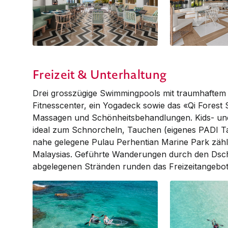
Dapur
Greatroom
Freizeit & Unterhaltung
Drei grosszügige Swimmingpools mit traumhaftem M
Fitnesscenter, ein Yogadeck sowie das «Qi Forest
Massagen und Schönheitsbehandlungen. Kids- un
ideal zum Schnorcheln, Tauchen (eigenes PADI T
nahe gelegene Pulau Perhentian Marine Park zäh
Malaysias. Geführte Wanderungen durch den Dsc
abgelegenen Stränden runden das Freizeitangebot