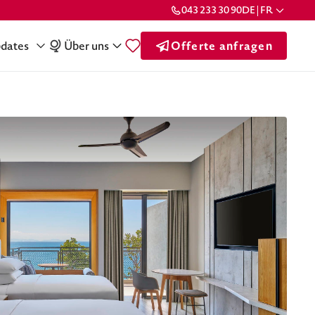
043 233 30 90
DE | FR
dates
Über uns
Offerte anfragen