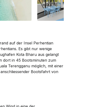
trand auf der Insel Perhentian
rhentians. Es gibt nur wenige
m Flughafen Kota Bharu aus gelangt
n dort in 45 Bootsminuten zum
uala Terengganu möglich, mit einer
 anschliessender Bootsfahrt von
hen Wind in eine der