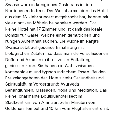
Svaasa war ein königliches Gäste­haus in den
Nord­ebenen Indiens. Der Welt­charme, den das Hotel
aus dem 18. Jahr­­hundert mit­­gebracht hat, konnte mit
vielen antiken Möbeln beibehalten werden. Das
kleine Hotel hat 17 Zimmer und ist damit das ideale
Domizil für Gäste, welche einen gemütlichen und
ruhigen Aufent­halt suchen. Die Küche im Ranjit’s
Svaasa setzt auf gesunde Ernährung mit
biologischen Zutaten, so dass man die verschiedenen
Düfte und Aromen in ihrer vollen Ent­­fal­tung
geniessen kann. Sie haben die Wahl zwischen
kontinentalem und typisch indischem Essen. Bei den
Freizeit­an­ge­boten des Hotels steht Gesundheit und
Spiritualität im Vorder­grund: Ay­ur­veda
Be­­hand­­lungen, Massa­gen, Yoga und Medi­ta­tion. Das
kleine, charmante Boutique­hotel liegt im
Stadt­zentrum von Amritsar, zehn Minuten vom
Goldenen Tem­pel und 10 km vom Flug­­hafen entfernt.