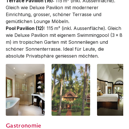
Terrace Pavilion (16):
115 m² (inkl. Aussenfläche).
Gleich wie Deluxe Pavilion mit modernerer
Einrichtung, grosser, schöner Terrasse und
gemütlichen Lounge Möbeln.
Pool Pavilion (12):
115 m² (inkl. Aussenfläche). Gleich
wie Deluxe Pavilion mit eigenem Swimming­pool (3 x 8
m) im tropischen Garten mit Son­nen­liegen und
schöner Son­nen­­­ter­ras­­se. Ideal für Leute, die
absolute Privat­sphäre genies­­sen möchten.
Deluxe Pavilion |
Deluxe Pavilion
Deluxe Pavilion
Gastronomie
Bathroom