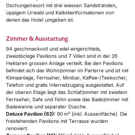
Dschungelresort mit drei weissen Sandstränden,
üppigem Urwald und Kalksteinformationen von
denen das Hotel umgeben ist.
Zimmer & Ausstattung
94 geschmackvoll und edel eingerichtete,
zweistöckige Pavilions und 7 Villen sind in der 26
Hek­taren grossen Anlage verteilt. Bei den Pavilions
befindet sich das Wohnzimmer im Parterre und ist mit
Klima­an­lage, Fern­seher, Minibar, K­affee-­­/Teekocher,
Telefon und gratis Inter­net­zugang ausgestattet. Auf
der oberen Etage liegt das Schlaf­zimmer mit zweitem
Fernseher, Safe und Föhn sowie das Badezimmer mit
Bade­wanne und separater Dusche.
Deluxe Pavilion (62):
90 m² (inkl. Aussenfläche). Die
freistehenden Pavilions mit Terrasse wurden
renoviert.