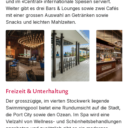
und im «Central» internationale Speisen serviert.
Weiter gibt es drei Bars & Lounges sowie zwei Cafés
mit einer grossen Auswahl an Getränken sowie
Snacks und leichten Mahlzeiten.
Capital Bar & Grill -
Pool Bar
Restaurant Centr
Freizeit & Unterhaltung
Bar
Der grosszügige, im vierten Stockwerk liegende
Swimmingpool bietet eine Rundumsicht auf die Stadt,
die Port City sowie den Ozean. Im Spa wird eine
Vielzahl von Wellness- und Schönheitsbehandlungen